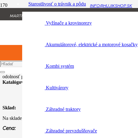
Starostlivosť o trávnik a pôdu
INFO@HUJIKSHOP.SK
Úvod
MARTINA RÁZUSA 1134/13, 010 01 ŽILINA
Osobné ochranné vybavenie
Vyžínače a krovinorezy
+421 904 954 064
Function Protect MS
Akumulátorové, elektrické a motorové kosačky
Function Protect MS
Kombi systém
elastická manžeta, ochrana proti porezaniu. Materiál: hovädzia koža/
odolnosť proti opotebeniu.
Katalógové číslo:
0088 610 0108
Kultivárory
Sklad:
Záhradné traktory
Na sklade
Cena:
Záhradné prevzdušňovače