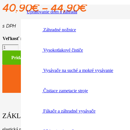
Price
40,90
€
–
44,90
€
Upratovanie dom a záhrada
range:
40,90€
s DPH
Záhradné nožnice
through
Veľkosť rukavice
Vymazať
44,90€
množstvo
Vysokotlakové čističe
Function
Protect
Pridať do košíka
MS
Vysávače na suché a mokré vysávanie
Čistiace zametacie stroje
Fúkače a záhradné vysávače
ZÁKLADNÉ INFORMÁCIE / PARAMETRE
elastická manžeta, ochrana proti porezaniu. Materiál: hovädzia koža/