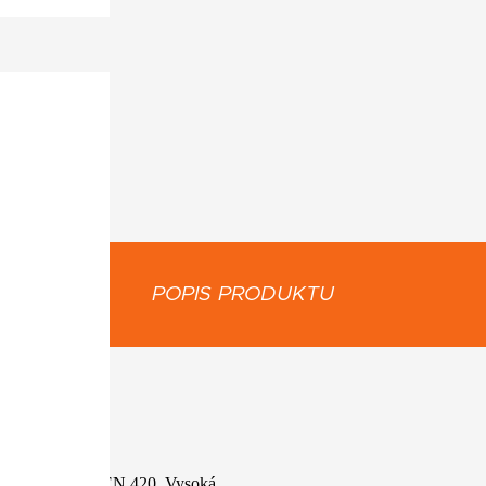
POPIS PRODUKTU
:
textil, EN 388 a EN 420. Vysoká