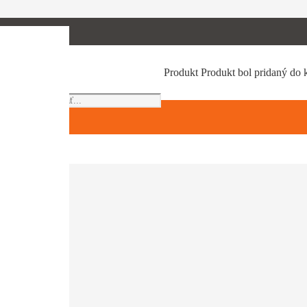
Products
Produkt
Produkt
bol pridaný do 
search
textil, EN 388 a EN 420. Vysoká