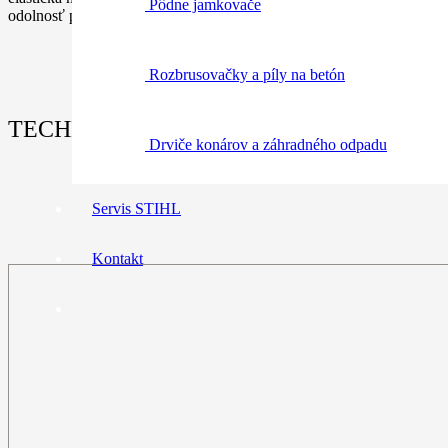
Pôdne jamkovače
odolnosť proti opotebeniu.
Rozbrusovačky a píly na betón
TECHNICKÉ ÚDAJE:
Drviče konárov a záhradného odpadu
Servis STIHL
Kontakt