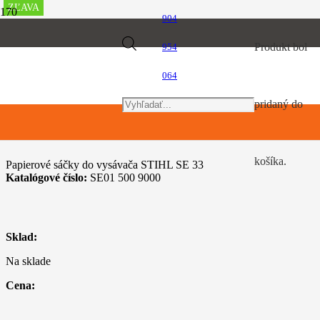
ZĽAVA
ZĽAVA
ZĽAVA
ZĽAVA
ZĽAVA
904
Úvod
Products
Produkt
bol
954
Vysávače na suché a mokré vysávanie
Sáčky do vysávača pre SE 33
064
search
pridaný do
Sáčky do vysávača pre SE 33
košíka.
Papierové sáčky do vysávača STIHL SE 33
Katalógové číslo:
SE01 500 9000
Sklad:
Na sklade
Cena: