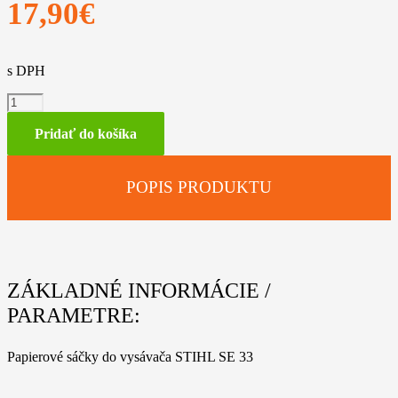
17,90
€
s DPH
množstvo
Sáčky
do
Pridať do košíka
vysávača
pre
SE
POPIS PRODUKTU
33
ZÁKLADNÉ INFORMÁCIE /
PARAMETRE:
Papierové sáčky do vysávača STIHL SE 33