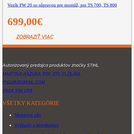
Vozík FW 20 so súpravou pre montáž, pre TS 700, TS 800
699,00
€
ZOBRAZIŤ VIAC
Autorizovaný predajca produktov značky STIHL.
MARTINA RÁZUSA 1134, 010 01 ŽILINA
PHUJIK@GMAIL.COM
0904 954 064
VŠETKY KATEGÓRIE
Motorové píly
Vyžínače a krovinorezy