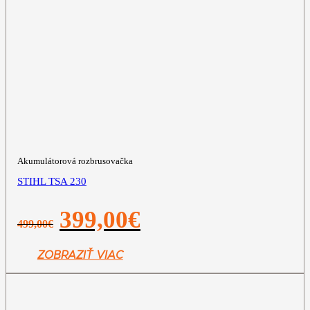
Akumulátorová rozbrusovačka
STIHL TSA 230
Pôvodná
Aktuálna
399,00
€
499,00
€
cena
cena
bola:
je:
499,00€.
399,00€.
ZOBRAZIŤ VIAC