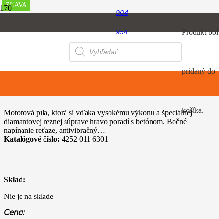
ZĽAVA
ZĽAVA
904
Úvod
Produkt
bol
954
Rozbrusovačky a píly na betón
STIHL GS 461 (30)
Products
064
search
pridaný do
STIHL GS 461 (30)
košíka.
Motorová píla, ktorá si vďaka vysokému výkonu a špeciálnej
diamantovej reznej súprave hravo poradí s betónom. Bočné
napínanie reťaze, antivibračný…
Katalógové číslo:
4252 011 6301
Sklad:
Nie je na sklade
Cena: