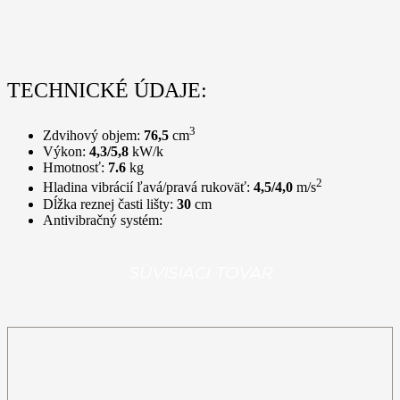
TECHNICKÉ ÚDAJE:
3
Zdvihový objem:
76,5
cm
Výkon:
4,3/5,8
kW/k
Hmotnosť:
7.6
kg
2
Hladina vibrácií ľavá/pravá rukoväť:
4,5/4,0
m/s
Dĺžka reznej časti lišty:
30
cm
Antivibračný systém:
SÚVISIACI TOVAR