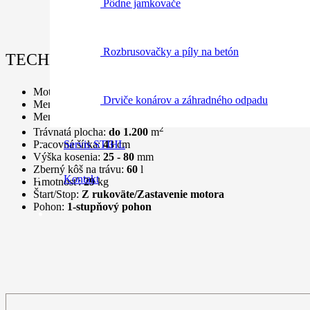
Pôdne jamkovače
Rozbrusovačky a píly na betón
TECHNICKÉ ÚDAJE:
Motor:
B&S Séria 650 Exi OHV RS
Drviče konárov a záhradného odpadu
Menovitý výkon:
2,4
kW
Menovité otáčky:
2.800
ot/min
2
Trávnatá plocha:
do 1.200
m
Servis STIHL
Pracovná šírka:
43
cm
Výška kosenia:
25 - 80
mm
Zberný kôš na trávu:
60
l
Kontakt
Hmotnosť:
29
kg
Štart/Stop:
Z rukoväte/Zastavenie motora
Pohon:
1-stupňový pohon