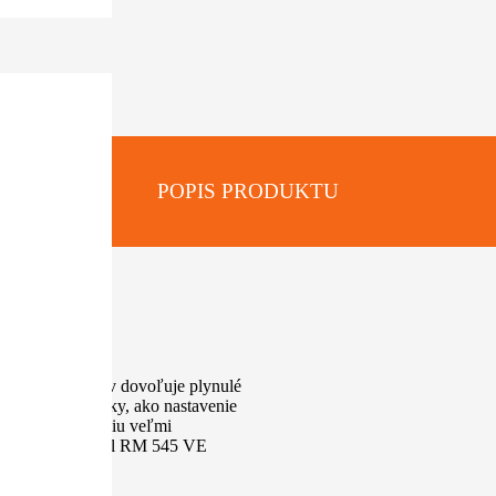
POPIS PRODUKTU
:
iektorých modelov dovoľuje plynulé
y ovládacie prvky, ako nastavenie
omickému riešeniu veľmi
h detailov. Model RM 545 VE
.