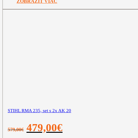
ZOBRAZIŤ VIAC
STIHL RMA 235, set s 2x AK 20
Pôvodná
Aktuálna
479,00
€
579,00
€
cena
cena
bola:
je: