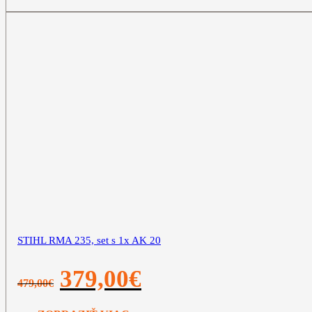
STIHL RMA 235, set s 1x AK 20
Pôvodná
Aktuálna
379,00
€
479,00
€
cena
cena
bola:
je:
479,00€.
379,00€.