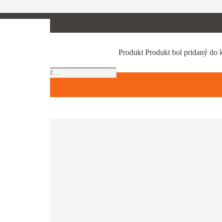
Products
Produkt
Produkt
bol pridaný do 
search
iektorých modelov dovoľuje plynulé