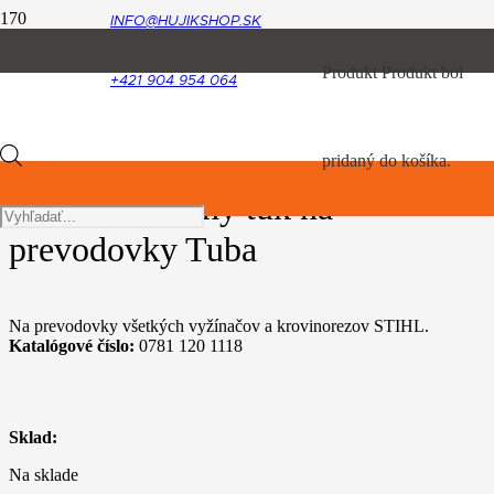
INFO@HUJIKSHOP.SK
Úvod
Produkt
Produkt
bol
Mazivá
+421 904 954 064
Vysokovýkonný tuk na prevodovky Tuba
🔍
Products
pridaný do košíka.
Vysokovýkonný tuk na
search
prevodovky Tuba
Na prevodovky všetkých vyžínačov a krovinorezov STIHL.
Katalógové číslo:
0781 120 1118
Sklad:
Na sklade