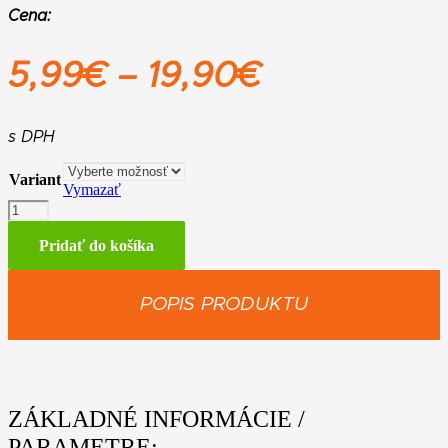
Cena:
Price
5,99
€
–
19,90
€
range:
5,99€
s DPH
through
Variant
Vymazať
19,90€
množstvo
Vysokovýkonný
tuk
Pridať do košíka
na
prevodovky
Tuba
POPIS PRODUKTU
ZÁKLADNÉ INFORMÁCIE /
PARAMETRE: