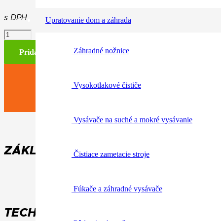
s DPH
Upratovanie dom a záhrada
množstvo
Pohár
Záhradné nožnice
"COFFE
Pridať do košíka
TO
GO"
Vysokotlakové čističe
Vysávače na suché a mokré vysávanie
ZÁKLADNÉ INFORMÁCIE / PARAME
Čistiace zametacie stroje
Fúkače a záhradné vysávače
TECHNICKÉ ÚDAJE: