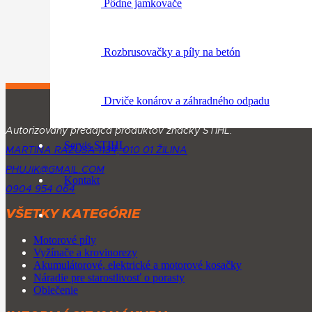
Pôdne jamkovače
Rozbrusovačky a píly na betón
Drviče konárov a záhradného odpadu
Autorizovaný predajca produktov značky STIHL.
Servis STIHL
MARTINA RÁZUSA 1134, 010 01 ŽILINA
PHUJIK@GMAIL.COM
Kontakt
0904 954 064
VŠETKY KATEGÓRIE
Motorové píly
Vyžínače a krovinorezy
Akumulátorové, elektrické a motorové kosačky
Náradie pre starostlivosť o porasty
Oblečenie