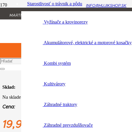
Starostlivosť o trávnik a pôdu
INFO@HUJIKSHOP.SK
Úvod
MARTINA RÁZUSA 1134/13, 010 01 ŽILINA
Produkt Variant
Vyžínače a krovinorezy
+421 904 954 064
GO"
GO”
Akumulátorové, elektrické a motorové kosačky
Katalógové číslo:
0464 283 0000
Kombi systém
Kultivárory
Sklad:
Na sklade
Záhradné traktory
Cena:
19,90
€
Záhradné prevzdušňovače