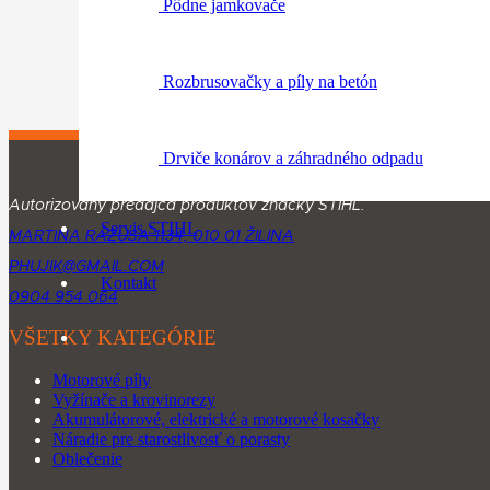
Pôdne jamkovače
Rozbrusovačky a píly na betón
Drviče konárov a záhradného odpadu
Autorizovaný predajca produktov značky STIHL.
Servis STIHL
MARTINA RÁZUSA 1134, 010 01 ŽILINA
PHUJIK@GMAIL.COM
Kontakt
0904 954 064
VŠETKY KATEGÓRIE
Motorové píly
Vyžínače a krovinorezy
Akumulátorové, elektrické a motorové kosačky
Náradie pre starostlivosť o porasty
Oblečenie