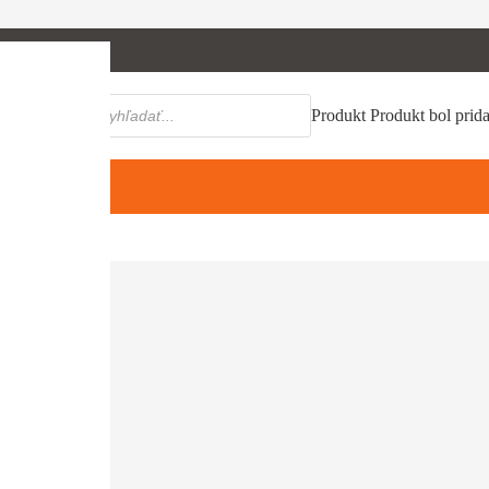
Products
Produkt
Produkt
bol prid
search