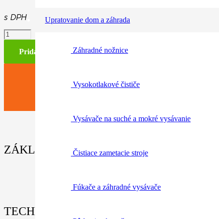
s DPH
Upratovanie dom a záhrada
množstvo
Skladací
Záhradné nožnice
meter
Pridať do košíka
Vysokotlakové čističe
Vysávače na suché a mokré vysávanie
ZÁKLADNÉ INFORMÁCIE / PARAMETRE
Čistiace zametacie stroje
Fúkače a záhradné vysávače
TECHNICKÉ ÚDAJE: