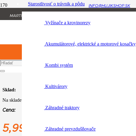
Starostlivosť o trávnik a pôdu
INFO@HUJIKSHOP.SK
Úvod
MARTINA RÁZUSA 1134/13, 010 01 ŽILINA
Produkt Variant
Vyžínače a krovinorezy
+421 904 954 064
meter
meter
Akumulátorové, elektrické a motorové kosačky
Katalógové číslo:
0464 152 0020
Kombi systém
Kultivárory
Sklad:
Na sklade
Záhradné traktory
Cena:
5,99
€
Záhradné prevzdušňovače