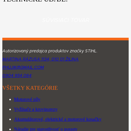
SÚVISIACI TOVAR
Autorizovaný predajca produktov značky STIHL.
MARTINA RÁZUSA 1134, 010 01 ŽILINA
PHUJIK@GMAIL.COM
0904 954 064
VŠETKY KATEGÓRIE
Motorové píly
Vyžínače a krovinorezy
Akumulátorové, elektrické a motorové kosačky
Náradie pre starostlivosť o porasty