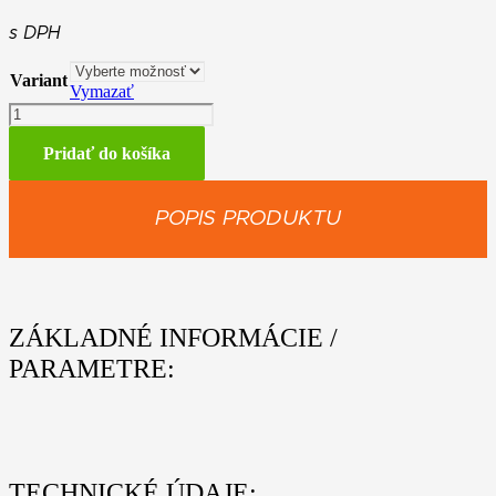
cena
cena
bola:
je:
s DPH
24,90€.
19,90€.
Variant
Vymazať
množstvo
Biele
tričko
Pridať do košíka
STIHL
TimberSports
POPIS PRODUKTU
ZÁKLADNÉ INFORMÁCIE /
PARAMETRE:
TECHNICKÉ ÚDAJE: