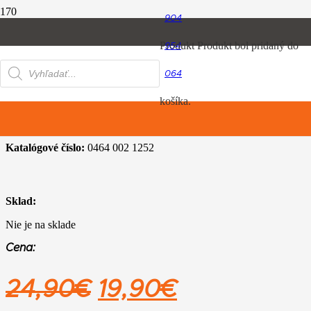
904
Úvod
Produkt
Produkt
bol pridaný do
954
Produkt Variant
XL
Products
064
search
XL
košíka.
Katalógové číslo:
0464 002 1252
Sklad:
Nie je na sklade
Cena:
Pôvodná
Aktuálna
24,90
€
19,90
€