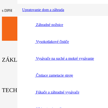
cena
cena
Upratovanie dom a záhrada
s DPH
bola:
je:
29,90€.
11,90€.
Záhradné nožnice
Vysokotlakové čističe
Vysávače na suché a mokré vysávanie
ZÁKLADNÉ INFORMÁCIE / PARAMETRE
Čistiace zametacie stroje
TECHNICKÉ ÚDAJE:
Fúkače a záhradné vysávače