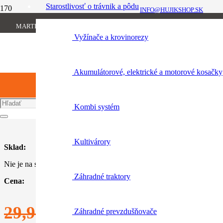
Starostlivosť o trávnik a pôdu
INFO@HUJIKSHOP.SK
Úvod
MARTINA RÁZUSA 1134/13, 010 01 ŽILINA
Produkt Variant
+421 904 954 064
Vyžínače a krovinorezy
zimná
zimná
Akumulátorové, elektrické a motorové kosačky
Katalógové číslo:
0420 240 0001
Kombi systém
Kultivárory
Sklad:
Nie je na sklade
Záhradné traktory
Cena:
Pôvodná
Aktuálna
29,90
€
11,90
€
Záhradné prevzdušňovače