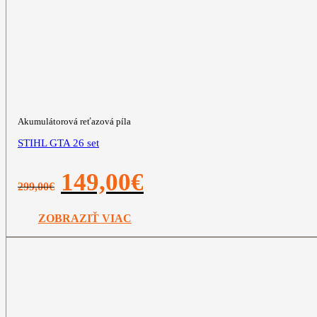
Akumulátorová reťazová píla
STIHL GTA 26 set
Pôvodná
Aktuálna
149,00
€
299,00
€
cena
cena
bola:
je:
299,00€.
149,00€.
ZOBRAZIŤ VIAC