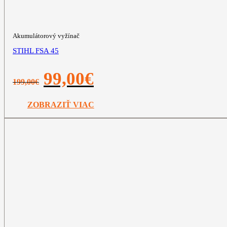
Akumulátorový vyžínač
STIHL FSA 45
Pôvodná
Aktuálna
99,00
€
199,00
€
cena
cena
bola:
je:
199,00€.
99,00€.
ZOBRAZIŤ VIAC