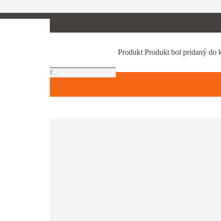
Products
Produkt
Produkt
bol pridaný do 
search
akumul. slot
ové modely Línia PRO