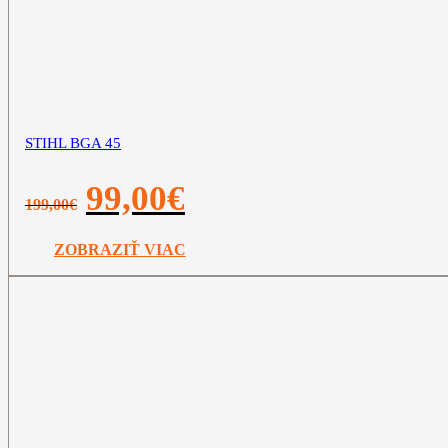
STIHL BGA 45
Pôvodná
Aktuálna
99,00
€
199,00
€
cena
cena
bola:
je:
199,00€.
99,00€.
ZOBRAZIŤ VIAC