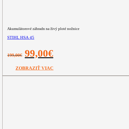
Akumulátorové záhradn na živý ploté nožnice
STIHL HSA 45
Pôvodná
Aktuálna
99,00
€
199,00
€
cena
cena
bola:
je:
199,00€.
99,00€.
ZOBRAZIŤ VIAC