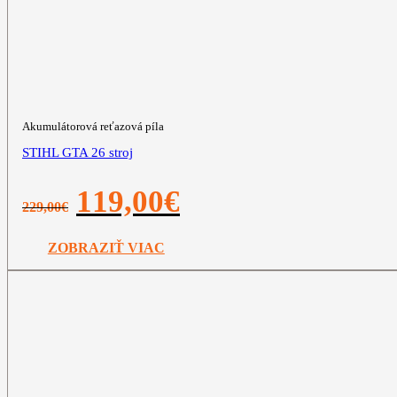
Akumulátorová reťazová píla
STIHL GTA 26 stroj
Pôvodná
Aktuálna
119,00
€
229,00
€
cena
cena
bola:
je:
229,00€.
119,00€.
ZOBRAZIŤ VIAC