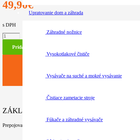
49,90
€
Upratovanie dom a záhrada
s DPH
Záhradné nožnice
množstvo
Adaptér
prepojovacieho
Pridať do košíka
kábla
Vysokotlakové čističe
na
akumul.
slot
Vysávače na suché a mokré vysávanie
Čistiace zametacie stroje
ZÁKLADNÉ INFORMÁCIE / PARAMETRE
Fúkače a záhradné vysávače
Prepojovací adaptér káblového pripojenie na akumuátorový slot – n