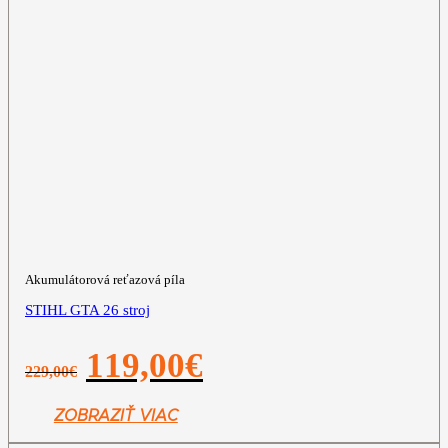
Akumulátorová reťazová píla
STIHL GTA 26 stroj
Pôvodná
Aktuálna
119,00
€
229,00
€
cena
cena
bola:
je:
229,00€.
119,00€.
ZOBRAZIŤ VIAC