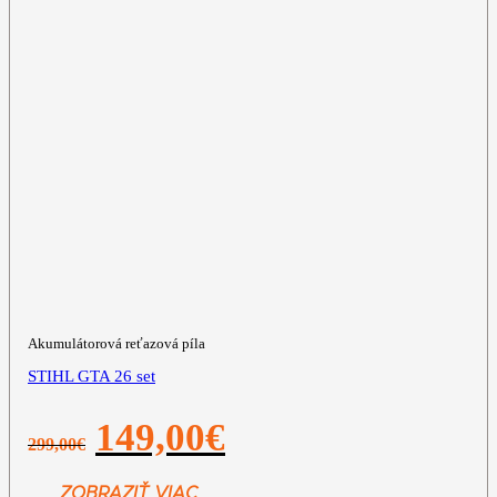
Akumulátorová reťazová píla
STIHL GTA 26 set
Pôvodná
Aktuálna
149,00
€
299,00
€
cena
cena
bola:
je:
299,00€.
149,00€.
ZOBRAZIŤ VIAC