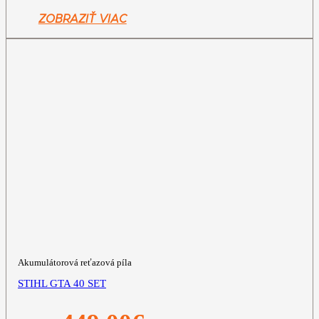
bola:
je:
349,00€.
299,00€.
ZOBRAZIŤ VIAC
Akumulátorová reťazová píla
STIHL GTA 40 SET
Pôvodná
Aktuálna