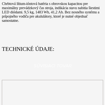
Chrbtová lítium-ióntová batéria s obrovskou kapacitou pre
maximálny prevádzkový čas stroja, indikácia stavu nabitia šiestimi
LED diódami. 9,5 kg, 1483 Wh, 41,2 Ah. Bez nosného systému a
prípojného vodiča pre akululátory, ktoré je nutné objednať
samostatne.
TECHNICKÉ ÚDAJE:
SÚVISIACI TOVAR