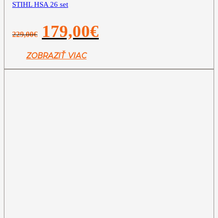
STIHL HSA 26 set
Pôvodná
Aktuálna
179,00
€
229,00
€
cena
cena
bola:
je:
229,00€.
179,00€.
ZOBRAZIŤ VIAC