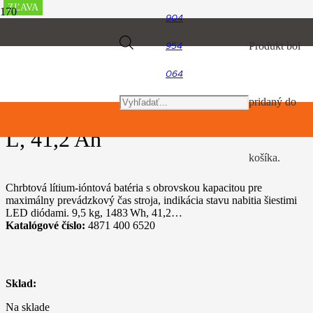
ZĽAVA
ZĽAVA
ZĽAVA
ZĽAVA
ZĽAVA
ZĽAVA
ZĽAVA
ZĽAVA
ZĽAVA
ZĽAVA
904
Úvod
Products
Produkt
bol
954
Akumulátorový program
Chrbtový akumulátor AR 3000 L, 41,2 Ah
064
search
pridaný do
Chrbtový akumulátor AR 3000
L, 41,2 Ah
košíka.
Chrbtová lítium-ióntová batéria s obrovskou kapacitou pre
maximálny prevádzkový čas stroja, indikácia stavu nabitia šiestimi
LED diódami. 9,5 kg, 1483 Wh, 41,2…
Katalógové číslo:
4871 400 6520
Sklad:
Na sklade