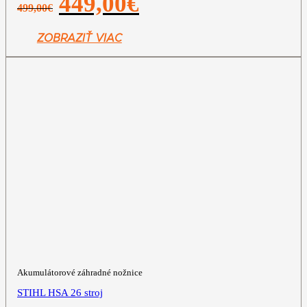
449,00
€
499,00
€
cena
cena
bola:
je:
499,00€.
449,00€.
ZOBRAZIŤ VIAC
Akumulátorové záhradné nožnice
STIHL HSA 26 stroj