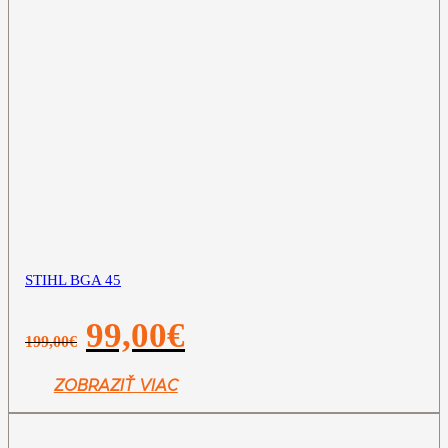
STIHL BGA 45
Pôvodná
Aktuálna
99,00
€
199,00
€
cena
cena
bola:
je:
199,00€.
99,00€.
ZOBRAZIŤ VIAC