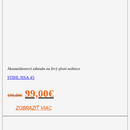
Akumulátorové záhradn na živý ploté nožnice
STIHL HSA 45
Pôvodná
Aktuálna
99,00
€
199,00
€
cena
cena
bola:
je:
199,00€.
99,00€.
ZOBRAZIŤ VIAC