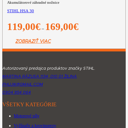
Akumulátorové záhradné nožnice
STIHL HSA 30
Price
119,00
€
169,00
€
–
range:
119,00€
through
ZOBRAZIŤ VIAC
169,00€
Autorizovaný predajca produktov značky STIHL.
MARTINA RÁZUSA 1134, 010 01 ŽILINA
PHUJIK@GMAIL.COM
0904 954 064
VŠETKY KATEGÓRIE
Motorové píly
Vyžínače a krovinorezy