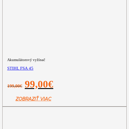
Akumulátorový vyžínač
STIHL FSA 45
Pôvodná
Aktuálna
99,00
€
199,00
€
cena
cena
bola:
je:
199,00€.
99,00€.
ZOBRAZIŤ VIAC