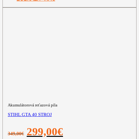
Akumulátorová reťazová píla
STIHL GTA 40 STROJ
Pôvodná
Aktuálna
299,00
€
349,00
€
cena
cena