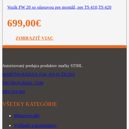
Vozík FW 20 so súpravou pre montáž, pre TS 410,TS 420
699,00
€
ZOBRAZIŤ VIAC
Autorizovaný predajca produktov značky STIHL.
MARTINA RÁZUSA 1134, 010 01 ŽILINA
PHUJIK@GMAIL.COM
0904 954 064
VŠETKY KATEGÓRIE
Motorové píly
Vyžínače a krovinorezy