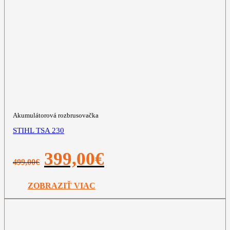
Akumulátorová rozbrusovačka
STIHL TSA 230
Pôvodná
Aktuálna
399,00
€
499,00
€
cena
cena
bola:
je:
499,00€.
399,00€.
ZOBRAZIŤ VIAC