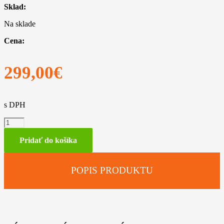
Sklad:
Na sklade
Cena:
299,00
€
s DPH
množstvo
Diamantový
rozbrusovací
Pridať do košíka
kotúč
-
Betón/Asfalt
POPIS PRODUKTU
(BA)
300
mm
D-
BA80