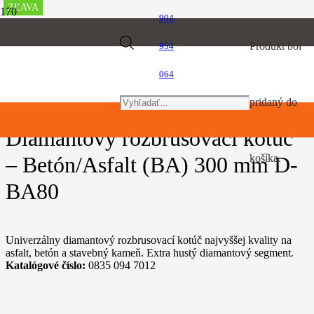
ZĽAVA
ZĽAVA
904
Úvod
Products
Produkt
bol
954
Rozbrusovačky a píly na betón
Diamantový rozbrusovací kotúč – Betón/Asfalt (BA) 300 mm D-
BA80
064
search
pridaný do
Diamantový rozbrusovací kotúč
– Betón/Asfalt (BA) 300 mm D-
košíka.
BA80
Univerzálny diamantový rozbrusovací kotúč najvyššej kvality na
asfalt, betón a stavebný kameň. Extra hustý diamantový segment.
Katalógové číslo:
0835 094 7012