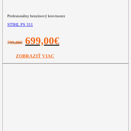
Profesionálny benzínový krovinorez
STIHL FS 311
Pôvodná
Aktuálna
699,00
€
799,00
€
cena
cena
bola:
je:
799,00€.
699,00€.
ZOBRAZIŤ VIAC