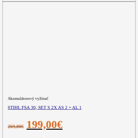
Akumulátorový vyžínač
STIHL FSA 30, SET S 2X AS 2 + AL 1
Pôvodná
Aktuálna
199,00
€
269,00
€
cena
cena
bola:
je:
269,00€.
199,00€.