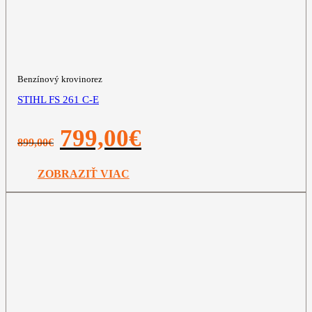
Benzínový krovinorez
STIHL FS 261 C-E
Pôvodná
Aktuálna
799,00
€
899,00
€
cena
cena
bola:
je:
899,00€.
799,00€.
ZOBRAZIŤ VIAC