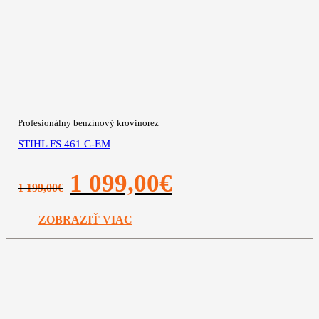
Profesionálny benzínový krovinorez
STIHL FS 461 C-EM
Pôvodná
Aktuálna
1 099,00
€
1 199,00
€
cena
cena
bola:
je:
1
1
ZOBRAZIŤ VIAC
199,00€.
099,00€.