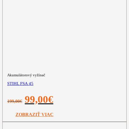
Akumulátorový vyžínač
STIHL FSA 45
Pôvodná
Aktuálna
99,00
€
199,00
€
cena
cena
bola:
je:
199,00€.
99,00€.
ZOBRAZIŤ VIAC