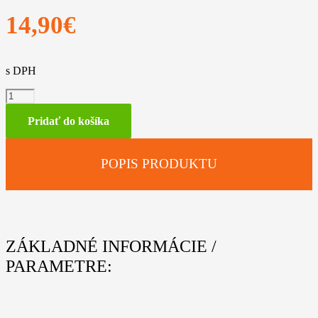
14,90
€
s DPH
množstvo
Jednoramenný
popruh,
Pridať do košíka
pre
FS
38,
POPIS PRODUKTU
FS
40,
FS
45,
FS
50,
ZÁKLADNÉ INFORMÁCIE /
HL,
HT
PARAMETRE: