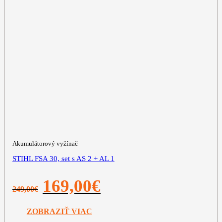
Akumulátorový vyžínač
STIHL FSA 30, set s AS 2 + AL 1
Pôvodná
Aktuálna
169,00
€
249,00
€
cena
cena
bola:
je:
249,00€.
169,00€.
ZOBRAZIŤ VIAC