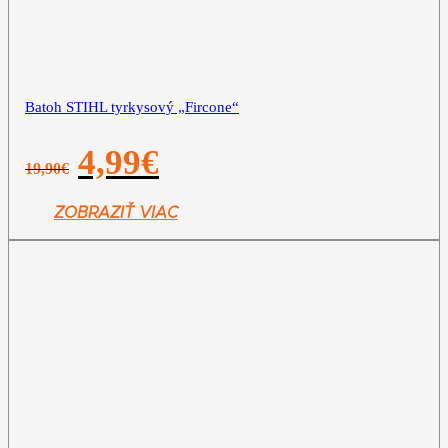
Batoh STIHL tyrkysový „Fircone“
Pôvodná
Aktuálna
4,99
€
19,90
€
cena
cena
bola:
je:
19,90€.
4,99€.
ZOBRAZIŤ VIAC