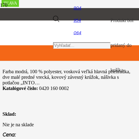
ZĽAVA
ZĽAVA
ZĽAVA
ZĽAVA
904
Úvod
Products
Produkt
bol
954
TIMBERSPORTS, hračky a predmety pre voľný čas
Ľadvinka WOOD
064
search
pridaný do
Ľadvinka WOOD
košíka.
Farba modrá, 100 % polyester, vosková veľká hlavná priehradka,
dve malé predné vrecká, kovový závesný krúžok, nášivka s
potlačou „INTO…
Katalógové číslo:
0420 160 0002
Sklad:
Nie je na sklade
Cena: