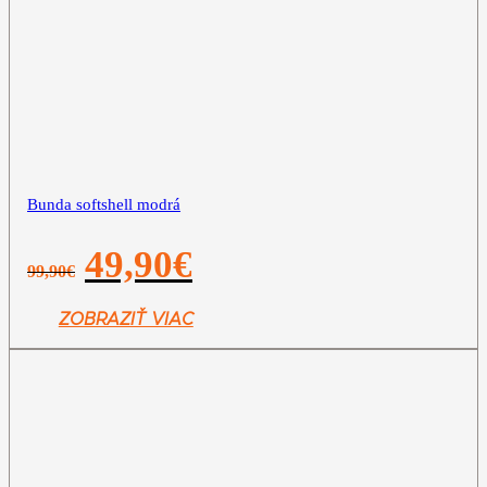
Bunda softshell modrá
Pôvodná
Aktuálna
49,90
€
99,90
€
cena
cena
bola:
je:
99,90€.
49,90€.
ZOBRAZIŤ VIAC