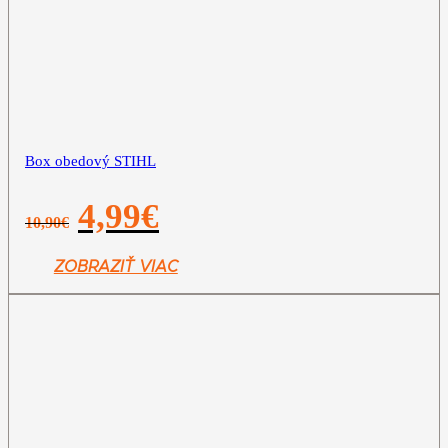
Box obedový STIHL
Pôvodná
Aktuálna
4,99
€
10,90
€
cena
cena
bola:
je:
10,90€.
4,99€.
ZOBRAZIŤ VIAC