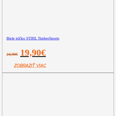
Biele tričko STIHL TimberSports
Pôvodná
Aktuálna
19,90
€
24,90
€
cena
cena
bola:
je:
24,90€.
19,90€.
ZOBRAZIŤ VIAC