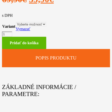
cena
cena
s DPH
bola:
je:
69,90€.
35,90€.
Variant
Vymazať
množstvo
Mikina
„PERFORM“
Pridať do košíka
POPIS PRODUKTU
ZÁKLADNÉ INFORMÁCIE /
PARAMETRE: