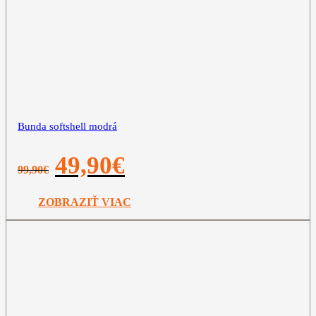
Bunda softshell modrá
Pôvodná
Aktuálna
49,90
€
99,90
€
cena
cena
bola:
je:
99,90€.
49,90€.
ZOBRAZIŤ VIAC