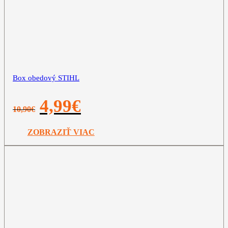
Box obedový STIHL
Pôvodná
Aktuálna
4,99
€
10,90
€
cena
cena
bola:
je:
10,90€.
4,99€.
ZOBRAZIŤ VIAC