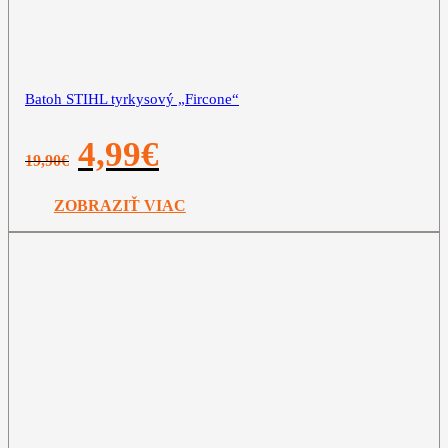
Batoh STIHL tyrkysový „Fircone“
Pôvodná
Aktuálna
4,99
€
19,90
€
cena
cena
bola:
je:
19,90€.
4,99€.
ZOBRAZIŤ VIAC