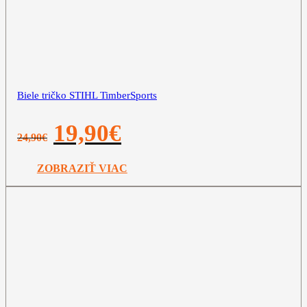
Biele tričko STIHL TimberSports
Pôvodná
Aktuálna
19,90
€
24,90
€
cena
cena
bola:
je:
24,90€.
19,90€.
ZOBRAZIŤ VIAC