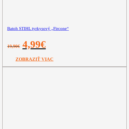
Batoh STIHL tyrkysový „Fircone“
Pôvodná
Aktuálna
4,99
€
19,90
€
cena
cena
bola:
je:
19,90€.
4,99€.
ZOBRAZIŤ VIAC