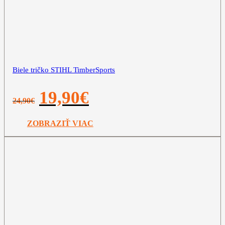
Biele tričko STIHL TimberSports
Pôvodná
Aktuálna
19,90
€
24,90
€
cena
cena
bola:
je:
24,90€.
19,90€.
ZOBRAZIŤ VIAC