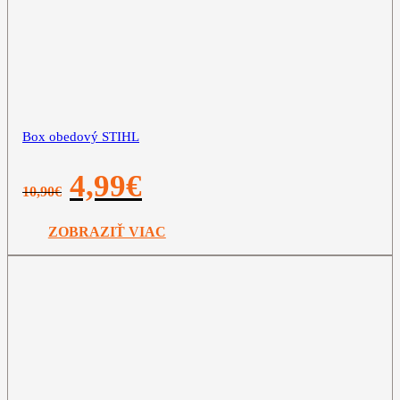
Box obedový STIHL
Pôvodná
Aktuálna
4,99
€
10,90
€
cena
cena
bola:
je:
10,90€.
4,99€.
ZOBRAZIŤ VIAC