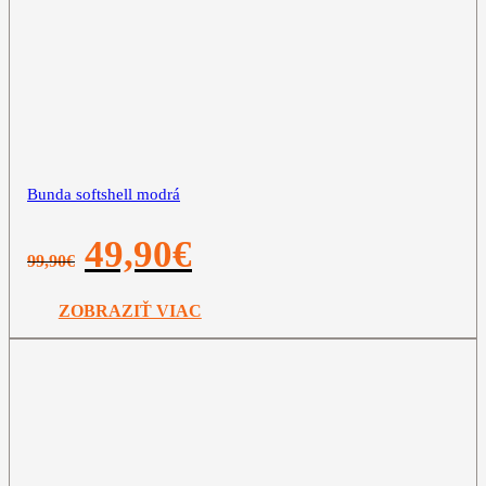
Bunda softshell modrá
Pôvodná
Aktuálna
49,90
€
99,90
€
cena
cena
bola:
je:
99,90€.
49,90€.
ZOBRAZIŤ VIAC