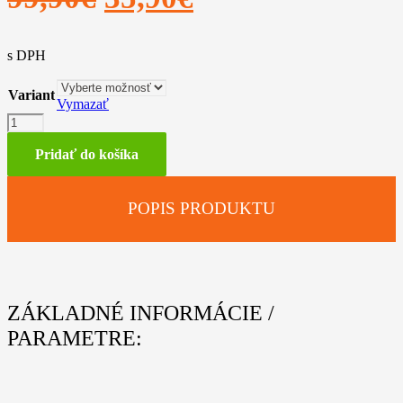
cena
cena
s DPH
bola:
je:
99,90€.
35,90€.
Variant
Vymazať
množstvo
Pulóver
„WOOD“
Pridať do košíka
POPIS PRODUKTU
ZÁKLADNÉ INFORMÁCIE /
PARAMETRE: