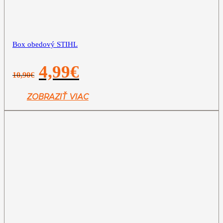
Box obedový STIHL
Pôvodná
Aktuálna
4,99
€
10,90
€
cena
cena
bola:
je:
10,90€.
4,99€.
ZOBRAZIŤ VIAC