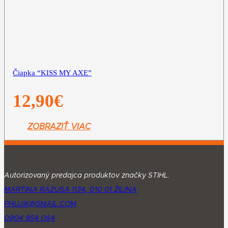
Čiapka “KISS MY AXE”
12,90
€
ZOBRAZIŤ VIAC
Autorizovaný predajca produktov značky STIHL.
MARTINA RÁZUSA 1134, 010 01 ŽILINA
PHUJIK@GMAIL.COM
0904 954 064