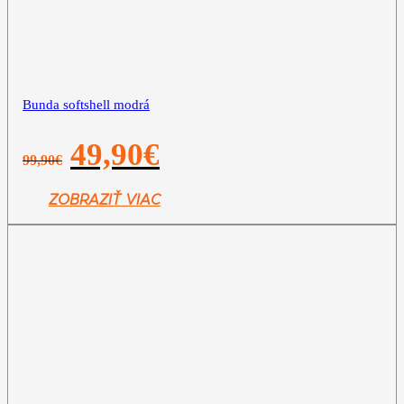
Bunda softshell modrá
Pôvodná
Aktuálna
49,90
€
99,90
€
cena
cena
bola:
je:
99,90€.
49,90€.
ZOBRAZIŤ VIAC