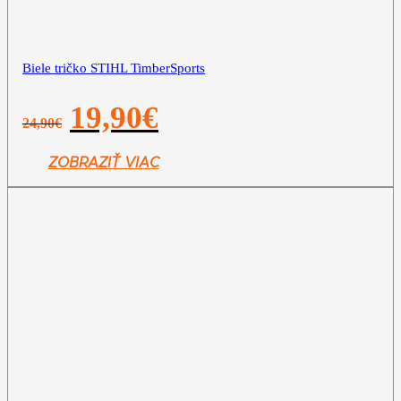
Biele tričko STIHL TimberSports
Pôvodná
Aktuálna
19,90
€
24,90
€
cena
cena
bola:
je:
24,90€.
19,90€.
ZOBRAZIŤ VIAC