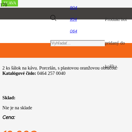
ZĽAVA
ZĽAVA
ZĽAVA
ZĽAVA
904
Úvod
Products
Produkt
bol
954
TIMBERSPORTS, hračky a predmety pre voľný čas
Šálky na espresso
064
search
pridaný do
Šálky na espresso
košíka.
2 ks šálok na kávu. Porcelán, s plastovou oranžovou obručou.
Katalógové číslo:
0464 257 0040
Sklad:
Nie je na sklade
Cena: