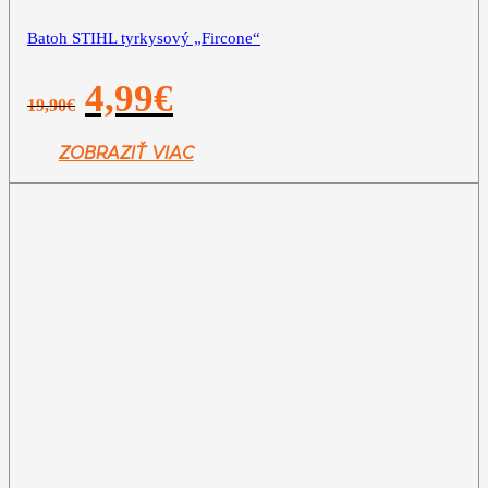
Batoh STIHL tyrkysový „Fircone“
Pôvodná
Aktuálna
4,99
€
19,90
€
cena
cena
bola:
je:
19,90€.
4,99€.
ZOBRAZIŤ VIAC