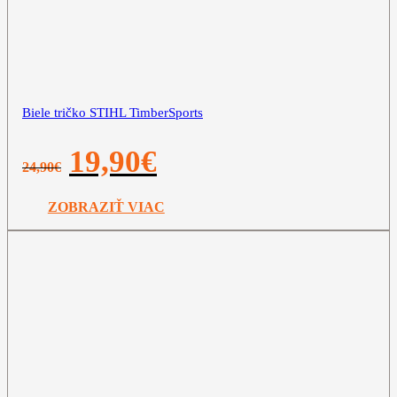
Biele tričko STIHL TimberSports
Pôvodná
Aktuálna
19,90
€
24,90
€
cena
cena
bola:
je:
24,90€.
19,90€.
ZOBRAZIŤ VIAC