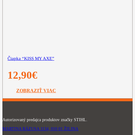
Čiapka “KISS MY AXE”
12,90
€
ZOBRAZIŤ VIAC
Autorizovaný predajca produktov značky STIHL.
MARTINA RÁZUSA 1134, 010 01 ŽILINA