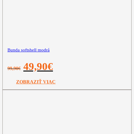
Bunda softshell modrá
Pôvodná
Aktuálna
49,90
€
99,90
€
cena
cena
bola:
je:
99,90€.
49,90€.
ZOBRAZIŤ VIAC