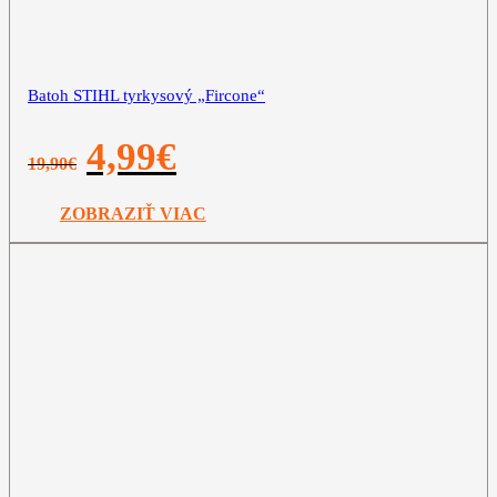
Batoh STIHL tyrkysový „Fircone“
Pôvodná
Aktuálna
4,99
€
19,90
€
cena
cena
bola:
je:
19,90€.
4,99€.
ZOBRAZIŤ VIAC