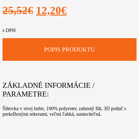
Pôvodná
Aktuálna
25,52
€
12,20
€
cena
cena
s DPH
bola:
je:
25,52€.
12,20€.
POPIS PRODUKTU
ZÁKLADNÉ INFORMÁCIE /
PARAMETRE:
Šiltovka v sivej farbe, 100% polyester, zahnutý šilt, 3D potlač s
prekríženými sekerami, veľmi ľahká, nastaviteľná.