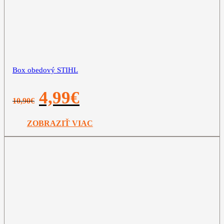
Box obedový STIHL
Pôvodná
Aktuálna
4,99
€
10,90
€
cena
cena
bola:
je:
10,90€.
4,99€.
ZOBRAZIŤ VIAC