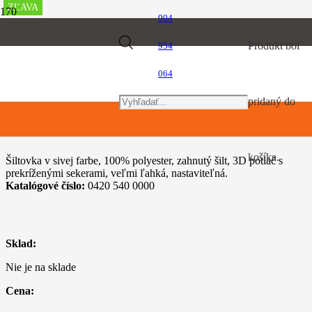
ZĽAVA
ZĽAVA
ZĽAVA
ZĽAVA
904
Úvod
Products
Produkt
bol
954
TIMBERSPORTS, hračky a predmety pre voľný čas
Šiltovka ATHLETIC
064
search
pridaný do
Šiltovka ATHLETIC
košíka.
Šiltovka v sivej farbe, 100% polyester, zahnutý šilt, 3D potlač s
prekríženými sekerami, veľmi ľahká, nastaviteľná.
Katalógové číslo:
0420 540 0000
Sklad:
Nie je na sklade
Cena: