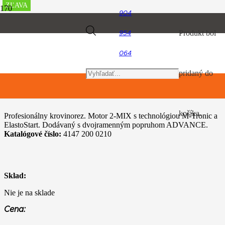
ZĽAVA
ZĽAVA
ZĽAVA
ZĽAVA
ZĽAVA
ZĽAVA
ZĽAVA
904
Úvod
Products
Produkt
bol
954
Vyžínače a krovinorezy
STIHL FS 360 C-EM
064
search
pridaný do
STIHL FS 360 C-EM
košíka.
Profesionálny krovinorez. Motor 2-MIX s technológiou M-Tronic a
ElastoStart. Dodávaný s dvojramenným popruhom ADVANCE.
Katalógové číslo:
4147 200 0210
Sklad:
Nie je na sklade
Cena: