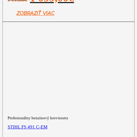
bola:
je:
1
1
ZOBRAZIŤ VIAC
199,00€.
099,00€.
Profesionálny benzínový krovinorez
STIHL FS 491 C-EM