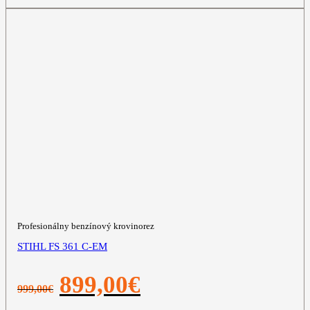
Profesionálny benzínový krovinorez
STIHL FS 361 C-EM
Pôvodná
Aktuálna
899,00
€
999,00
€
cena
cena
bola:
je: