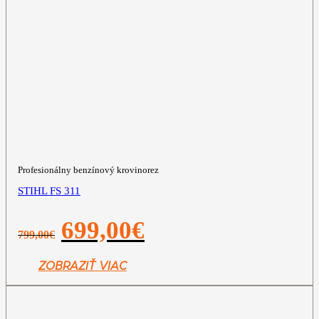
Profesionálny benzínový krovinorez
STIHL FS 311
Pôvodná
Aktuálna
699,00
€
799,00
€
cena
cena
bola:
je:
799,00€.
699,00€.
ZOBRAZIŤ VIAC