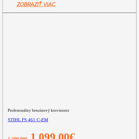
999,00€.
899,00€.
ZOBRAZIŤ VIAC
Profesionálny benzínový krovinorez
STIHL FS 461 C-EM
Pôvodná
Aktuálna
1 099,00
€
1 199,00
€
cena
cena