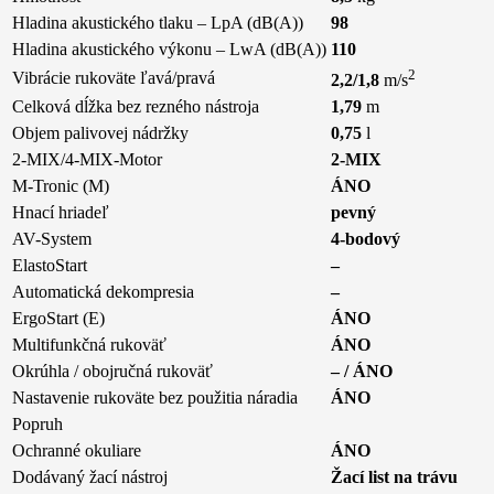
Hladina akustického tlaku – LpA (dB(A))
98
Hladina akustického výkonu – LwA (dB(A))
110
2
Vibrácie rukoväte ľavá/pravá
2,2/1,8
m/s
Celková dĺžka bez rezného nástroja
1,79
m
Objem palivovej nádržky
0,75
l
2-MIX/4-MIX-Motor
2-MIX
M-Tronic (M)
ÁNO
Hnací hriadeľ
pevný
AV-System
4-bodový
ElastoStart
–
Automatická dekompresia
–
ErgoStart (E)
ÁNO
Multifunkčná rukoväť
ÁNO
Okrúhla / obojručná rukoväť
– / ÁNO
Nastavenie rukoväte bez použitia náradia
ÁNO
Popruh
Ochranné okuliare
ÁNO
Dodávaný žací nástroj
Žací list na trávu