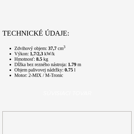
TECHNICKÉ ÚDAJE:
3
Zdvihový objem:
37,7
cm
Výkon:
1,7/2,3
kW/k
Hmotnosť:
8.5
kg
Dĺžka bez rezného nástroja:
1.79
m
Objem palivovej nádržky:
0.75
l
Motor:
2-MIX / M-Tronic
SÚVISIACI TOVAR