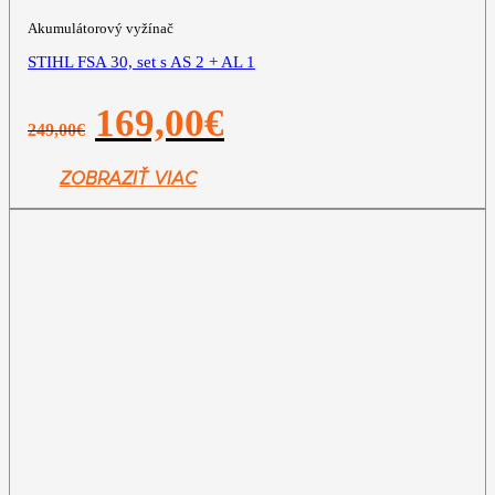
Akumulátorový vyžínač
STIHL FSA 30, set s AS 2 + AL 1
Pôvodná
Aktuálna
169,00
€
249,00
€
cena
cena
bola:
je:
249,00€.
169,00€.
ZOBRAZIŤ VIAC