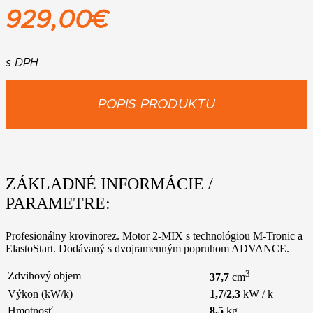
929,00
€
s DPH
POPIS PRODUKTU
ZÁKLADNÉ INFORMÁCIE /
PARAMETRE:
Profesionálny krovinorez. Motor 2-MIX s technológiou M-Tronic a
ElastoStart. Dodávaný s dvojramenným popruhom ADVANCE.
3
Zdvihový objem
37,7
cm
Výkon (kW/k)
1,7/2,3
kW / k
Hmotnosť
8,5
kg