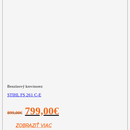
Benzínový krovinorez
STIHL FS 261 C-E
Pôvodná
Aktuálna
799,00
€
899,00
€
cena
cena
bola:
je:
899,00€.
799,00€.
ZOBRAZIŤ VIAC