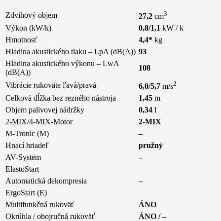
3
Zdvihový objem
27,2
cm
Výkon (kW/k)
0,8/1,1
kW / k
Hmotnosť
4,4*
kg
Hladina akustického tlaku – LpA (dB(A))
93
Hladina akustického výkonu – LwA
108
(dB(A))
2
Vibrácie rukoväte ľavá/pravá
6,0/5,7
m/s
Celková dĺžka bez rezného nástroja
1,45
m
Objem palivovej nádržky
0,34
l
2-MIX/4-MIX-Motor
2-MIX
M-Tronic (M)
–
Hnací hriadeľ
pružný
AV-System
–
ElastoStart
Automatická dekompresia
­–
ErgoStart (E)
Multifunkčná rukoväť
ÁNO
Okrúhla / obojručná rukoväť
ÁNO / –