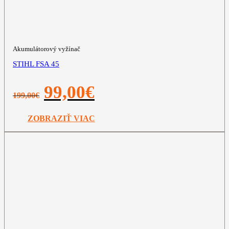
Akumulátorový vyžínač
STIHL FSA 45
Pôvodná
Aktuálna
99,00
€
199,00
€
cena
cena
bola:
je:
199,00€.
99,00€.
ZOBRAZIŤ VIAC