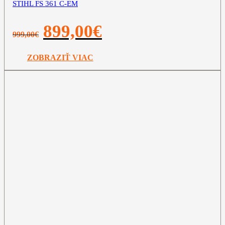
STIHL FS 361 C-EM
Pôvodná
Aktuálna
899,00
€
999,00
€
cena
cena
bola:
je:
999,00€.
899,00€.
ZOBRAZIŤ VIAC