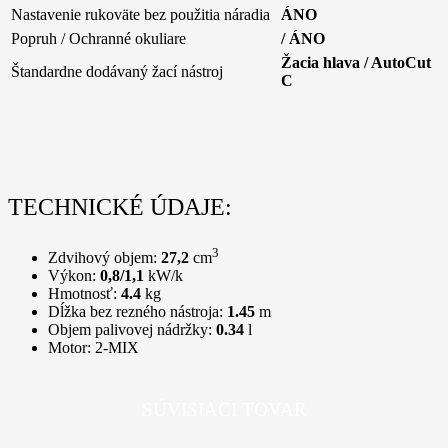
Nastavenie rukoväte bez použitia náradia
ÁNO
Popruh / Ochranné okuliare
/ ÁNO
Žacia hlava / AutoCut
Štandardne dodávaný žací nástroj
C
TECHNICKÉ ÚDAJE:
3
Zdvihový objem:
27,2
cm
Výkon:
0,8/1,1
kW/k
Hmotnosť:
4.4
kg
Dĺžka bez rezného nástroja:
1.45
m
Objem palivovej nádržky:
0.34
l
Motor:
2-MIX
SÚVISIACI TOVAR