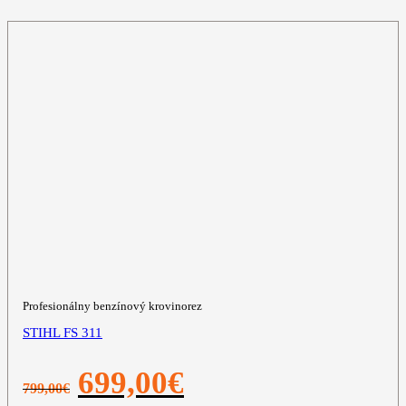
Profesionálny benzínový krovinorez
STIHL FS 311
Pôvodná
Aktuálna
699,00
€
799,00
€
cena
cena
bola:
je: