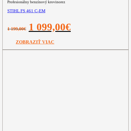
Profesionálny benzínový krovinorez
STIHL FS 461 C-EM
Pôvodná
Aktuálna
1 099,00
€
1 199,00
€
cena
cena
bola:
je:
1
1
ZOBRAZIŤ VIAC
199,00€.
099,00€.