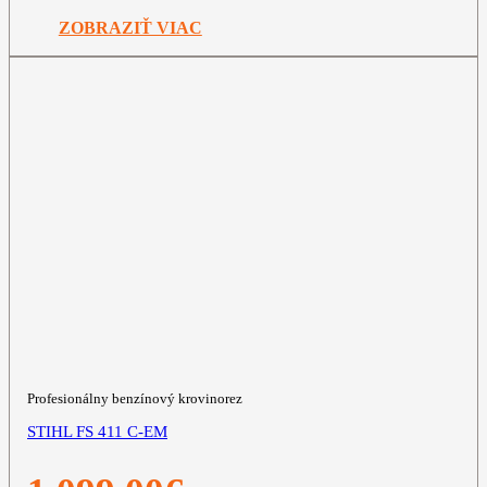
799,00€.
699,00€.
ZOBRAZIŤ VIAC
Profesionálny benzínový krovinorez
STIHL FS 411 C-EM