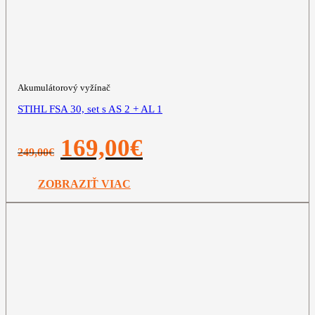
Akumulátorový vyžínač
STIHL FSA 30, set s AS 2 + AL 1
Pôvodná
Aktuálna
169,00
€
249,00
€
cena
cena
bola:
je:
249,00€.
169,00€.
ZOBRAZIŤ VIAC