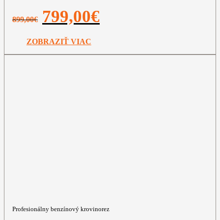
Pôvodná
Aktuálna
799,00
€
899,00
€
cena
cena
bola:
je:
899,00€.
799,00€.
ZOBRAZIŤ VIAC
Profesionálny benzínový krovinorez