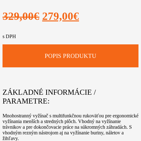
Pôvodná
Aktuálna
329,00
€
279,00
€
cena
cena
s DPH
bola:
je:
329,00€.
279,00€.
POPIS PRODUKTU
ZÁKLADNÉ INFORMÁCIE /
PARAMETRE:
Mnohostranný vyžínač s multifunkčnou rukoväťou pre ergonomické
vyžínania menších a stredných plôch. Vhodný na vyžínanie
trávnikov a pre dokončovacie práce na súkromných záhradách. S
vhodným rezným nástrojom aj na vyžínanie buriny, náletov a
žihľavy.