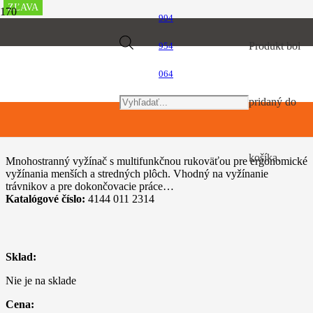
ZĽAVA
ZĽAVA
ZĽAVA
ZĽAVA
ZĽAVA
ZĽAVA
ZĽAVA
904
Úvod
Products
Produkt
bol
954
Vyžínače a krovinorezy
STIHL FS 50
064
search
pridaný do
STIHL FS 50
košíka.
Mnohostranný vyžínač s multifunkčnou rukoväťou pre ergonomické
vyžínania menších a stredných plôch. Vhodný na vyžínanie
trávnikov a pre dokončovacie práce…
Katalógové číslo:
4144 011 2314
Sklad:
Nie je na sklade
Cena: