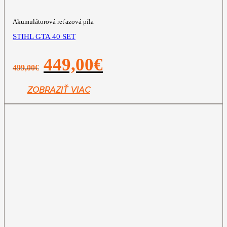
Akumulátorová reťazová píla
STIHL GTA 40 SET
Pôvodná
Aktuálna
449,00
€
499,00
€
cena
cena
bola:
je:
499,00€.
449,00€.
ZOBRAZIŤ VIAC