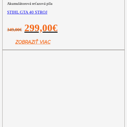
Akumulátorová reťazová píla
STIHL GTA 40 STROJ
Pôvodná
Aktuálna
299,00
€
349,00
€
cena
cena
bola:
je:
349,00€.
299,00€.
ZOBRAZIŤ VIAC