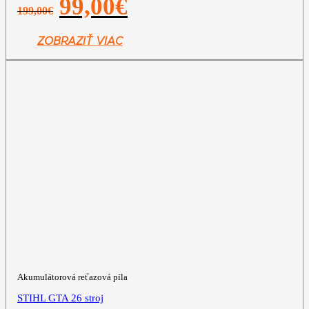
99,00
€
199,00
€
cena
cena
bola:
je:
199,00€.
99,00€.
ZOBRAZIŤ VIAC
Akumulátorová reťazová píla
STIHL GTA 26 stroj