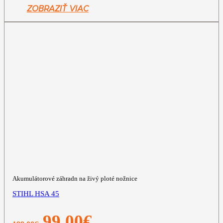
199,00€.
99,00€.
ZOBRAZIŤ VIAC
Akumulátorové záhradn na živý ploté nožnice
STIHL HSA 45
Pôvodná
Aktuálna
99,00
€