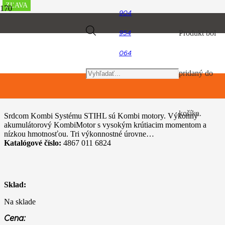
ZĽAVA
ZĽAVA
ZĽAVA
ZĽAVA
ZĽAVA
ZĽAVA
ZĽAVA
ZĽAVA
ZĽAVA
ZĽAVA
904
Úvod
Products
Produkt
bol
954
Akumulátorový program
STIHL KMA 130 R
064
search
pridaný do
STIHL KMA 130 R
košíka.
Srdcom Kombi Systému STIHL sú Kombi motory. Výkonný
akumulátorový KombiMotor s vysokým krútiacim momentom a
nízkou hmotnosťou. Tri výkonnostné úrovne…
Katalógové číslo:
4867 011 6824
Sklad:
Na sklade
Cena: