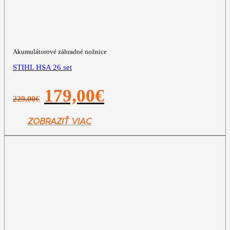
Akumulátorové záhradné nožnice
STIHL HSA 26 set
Pôvodná
Aktuálna
179,00
€
229,00
€
cena
cena
bola:
je:
229,00€.
179,00€.
ZOBRAZIŤ VIAC