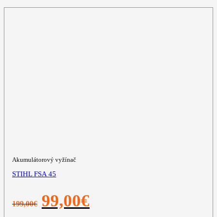
Akumulátorový vyžínač
STIHL FSA 45
Pôvodná
Aktuálna
99,00
€
199,00
€
cena
cena
bola:
je: