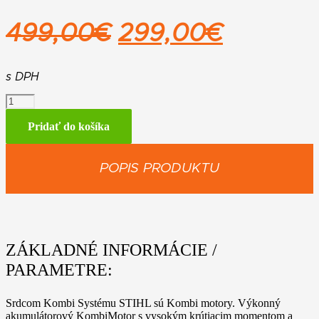
Pôvodná
Aktuáln
499,00
€
299,00
€
cena
cena
bola:
je:
s DPH
množstvo
499,00€.
299,00
STIHL
KMA
Pridať do košíka
130
R
POPIS PRODUKTU
ZÁKLADNÉ INFORMÁCIE /
PARAMETRE:
Srdcom Kombi Systému STIHL sú Kombi motory. Výkonný
akumulátorový KombiMotor s vysokým krútiacim momentom a