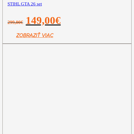
STIHL GTA 26 set
Pôvodná
Aktuálna
149,00
€
299,00
€
cena
cena
bola:
je:
299,00€.
149,00€.
ZOBRAZIŤ VIAC