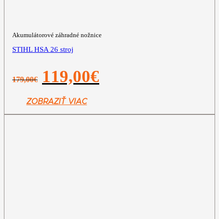
Akumulátorové záhradné nožnice
STIHL HSA 26 stroj
Pôvodná
Aktuálna
119,00
€
179,00
€
cena
cena
bola:
je:
179,00€.
119,00€.
ZOBRAZIŤ VIAC