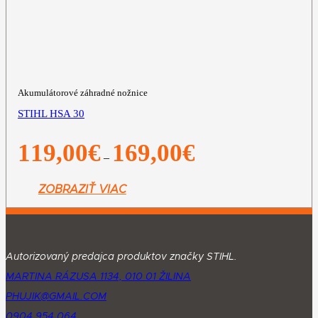
Akumulátorové záhradné nožnice
STIHL HSA 30
Price
119,00
€
169,00
€
–
range:
119,00€
through
ZOBRAZIŤ VIAC
169,00€
Autorizovaný predajca produktov značky STIHL.
MARTINA RÁZUSA 1134, 010 01 ŽILINA
PHUJIK@GMAIL.COM
0904 954 064