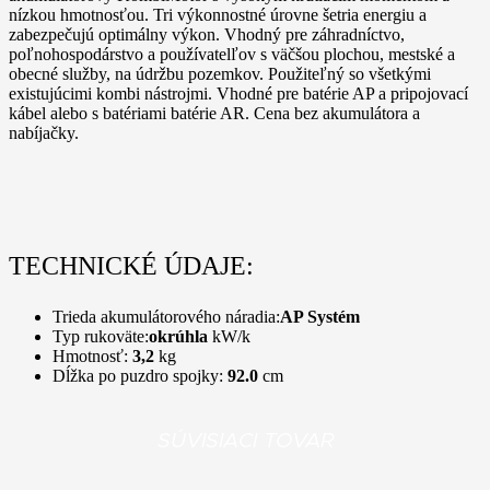
nízkou hmotnosťou. Tri výkonnostné úrovne šetria energiu a
zabezpečujú optimálny výkon. Vhodný pre záhradníctvo,
poľnohospodárstvo a používatelľov s väčšou plochou, mestské a
obecné služby, na údržbu pozemkov. Použiteľný so všetkými
existujúcimi kombi nástrojmi. Vhodné pre batérie AP a pripojovací
kábel alebo s batériami batérie AR. Cena bez akumulátora a
nabíjačky.
TECHNICKÉ ÚDAJE:
Trieda akumulátorového náradia:
AP Systém
Typ rukoväte:
okrúhla
kW/k
Hmotnosť:
3,2
kg
Dĺžka po puzdro spojky:
92.0
cm
SÚVISIACI TOVAR