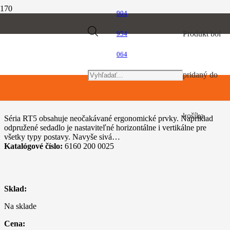
904
Úvod
Products
Produkt
bol
954
Záhradné traktory
STIHL RT 5112.1 Z
064
search
pridaný do
STIHL RT 5112.1 Z
košíka.
Séria RT5 obsahuje neočakávané ergonomické prvky. Napríklad
odpružené sedadlo je nastaviteľné horizontálne i vertikálne pre
všetky typy postavy. Navyše sivá…
Katalógové číslo:
6160 200 0025
Sklad:
Na sklade
Cena: