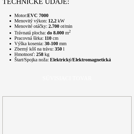
TECHNICKÉ ÚDAJE:
Motor:
EVC 7000
Menovitý výkon:
12,2
kW
Menovité otáčky:
2.700
ot/min
2
Trávnatá plocha:
do 8.000
m
Pracovná šírka:
110
cm
Výška kosenia:
30-100
mm
Zberný kôš na trávu:
350
l
Hmotnosť:
258
kg
Štart/Spojka noža:
Elektrický/Elektromagnetická
SÚVISIACI TOVAR