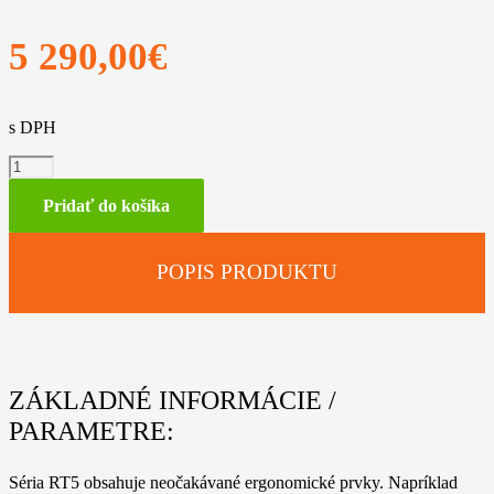
5 290,00
€
s DPH
množstvo
STIHL
RT
Pridať do košíka
5112.1
Z
POPIS PRODUKTU
ZÁKLADNÉ INFORMÁCIE /
PARAMETRE:
Séria RT5 obsahuje neočakávané ergonomické prvky. Napríklad