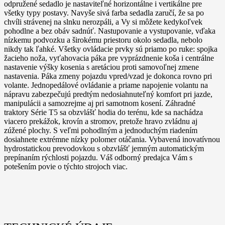
odpružené sedadlo je nastaviteľné horizontálne i vertikálne pre
všetky typy postavy. Navyše sivá farba sedadla zaručí, že sa po
chvíli strávenej na slnku nerozpáli, a Vy si môžete kedykoľvek
pohodlne a bez obáv sadnúť. Nastupovanie a vystupovanie, vďaka
nízkemu podvozku a širokému priestoru okolo sedadla, nebolo
nikdy tak ľahké. Všetky ovládacie prvky sú priamo po ruke: spojka
žacieho noža, vyťahovacia páka pre vyprázdnenie koša i centrálne
nastavenie výšky kosenia s aretáciou proti samovoľnej zmene
nastavenia. Páka zmeny pojazdu vpred/vzad je dokonca rovno pri
volante. Jednopedálové ovládanie a priame napojenie volantu na
nápravu zabezpečujú predtým nedosiahnuteľný komfort pri jazde,
manipulácii a samozrejme aj pri samotnom kosení. Záhradné
traktory Série T5 sa obzvlášť hodia do terénu, kde sa nachádza
viacero prekážok, krovín a stromov, pretože hravo zvládnu aj
zúžené plochy. S veľmi pohodlným a jednoduchým riadením
dosiahnete extrémne nízky polomer otáčania. Vybavená inovatívnou
hydrostatickou prevodovkou s obzvlášť jemným automatickým
prepínaním rýchlosti pojazdu. Váš odborný predajca Vám s
potešením povie o týchto strojoch viac.