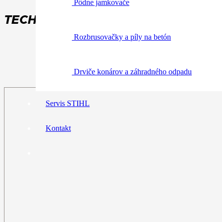
Pôdne jamkovače
TECHNICKÉ ÚDAJE:
Rozbrusovačky a píly na betón
Drviče konárov a záhradného odpadu
Servis STIHL
Kontakt