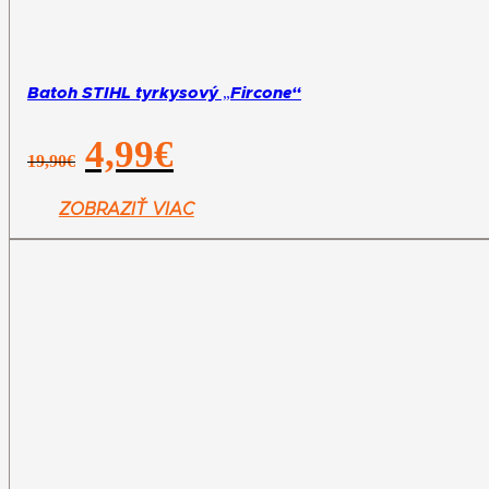
Batoh STIHL tyrkysový „Fircone“
Pôvodná
Aktuálna
4,99
€
19,90
€
cena
cena
bola:
je:
19,90€.
4,99€.
ZOBRAZIŤ VIAC