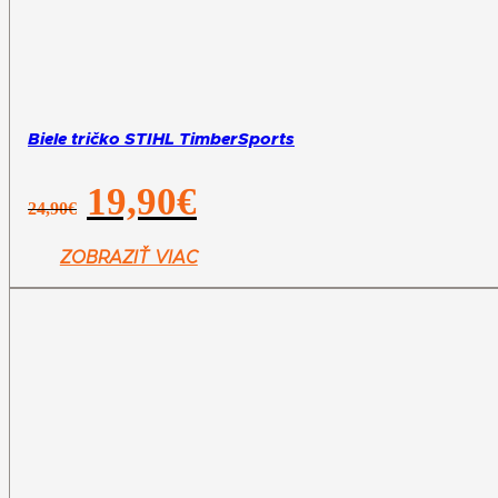
Biele tričko STIHL TimberSports
Pôvodná
Aktuálna
19,90
€
24,90
€
cena
cena
bola:
je:
24,90€.
19,90€.
ZOBRAZIŤ VIAC