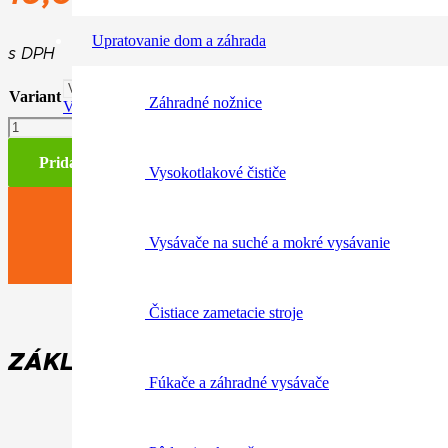
cena
cena
Upratovanie dom a záhrada
bola:
je:
s DPH
16,90€.
11,90€.
Variant
Záhradné nožnice
Vymazať
množstvo
Tričko
„CHAINSAW“
Pridať do košíka
Vysokotlakové čističe
pánske
Vysávače na suché a mokré vysávanie
Čistiace zametacie stroje
ZÁKLADNÉ INFORMÁCIE / PARAME
Fúkače a záhradné vysávače