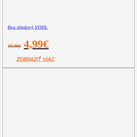
Box obedový STIHL
Pôvodná
Aktuálna
4,99
€
10,90
€
cena
cena
bola:
je:
10,90€.
4,99€.
ZOBRAZIŤ VIAC