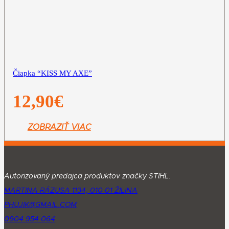
Čiapka “KISS MY AXE”
12,90
€
ZOBRAZIŤ VIAC
Autorizovaný predajca produktov značky STIHL.
MARTINA RÁZUSA 1134, 010 01 ŽILINA
PHUJIK@GMAIL.COM
0904 954 064