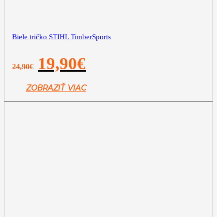
Biele tričko STIHL TimberSports
Pôvodná
Aktuálna
19,90
€
24,90
€
cena
cena
bola:
je:
24,90€.
19,90€.
ZOBRAZIŤ VIAC