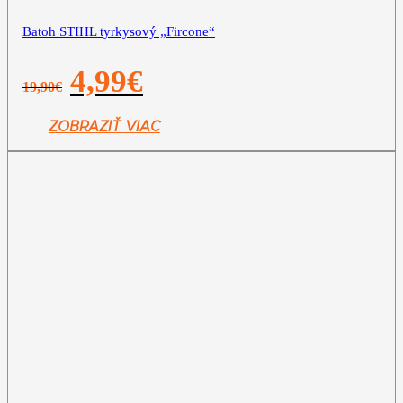
Batoh STIHL tyrkysový „Fircone“
Pôvodná
Aktuálna
4,99
€
19,90
€
cena
cena
bola:
je:
19,90€.
4,99€.
ZOBRAZIŤ VIAC