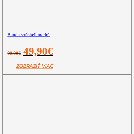
Bunda softshell modrá
Pôvodná
Aktuálna
49,90
€
99,90
€
cena
cena
bola:
je:
99,90€.
49,90€.
ZOBRAZIŤ VIAC