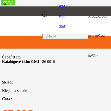
ZĽAVA
ZĽAVA
ZĽAVA
ZĽAVA
904
Úvod
Products
Produkt
bol
954
TIMBERSPORTS, hračky a predmety pre voľný čas
Zatvárací nožík
064
search
pridaný do
Zatvárací nožík
košíka.
Čepeľ 8 cm
Katalógové číslo:
0464 186 0010
Sklad:
Nie je na sklade
Cena: