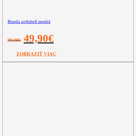
Bunda softshell modrá
Pôvodná
Aktuálna
49,90
€
99,90
€
cena
cena
bola:
je:
99,90€.
49,90€.
ZOBRAZIŤ VIAC