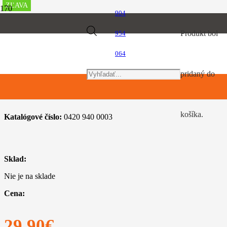
ZĽAVA
ZĽAVA
ZĽAVA
ZĽAVA
904
Úvod
Products
Produkt
bol
954
TIMBERSPORTS, hračky a predmety pre voľný čas
Zimná čiapka
064
search
pridaný do
Zimná čiapka
košíka.
Katalógové číslo:
0420 940 0003
Sklad:
Nie je na sklade
Cena:
29,90
€