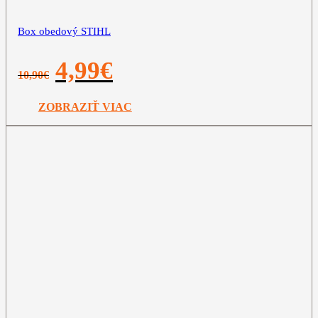
Box obedový STIHL
Pôvodná
Aktuálna
4,99
€
10,90
€
cena
cena
bola:
je:
10,90€.
4,99€.
ZOBRAZIŤ VIAC