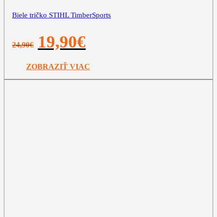
Biele tričko STIHL TimberSports
Pôvodná
Aktuálna
19,90
€
24,90
€
cena
cena
bola:
je:
24,90€.
19,90€.
ZOBRAZIŤ VIAC