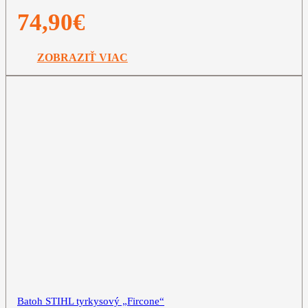
74,90
€
ZOBRAZIŤ VIAC
Batoh STIHL tyrkysový „Fircone“