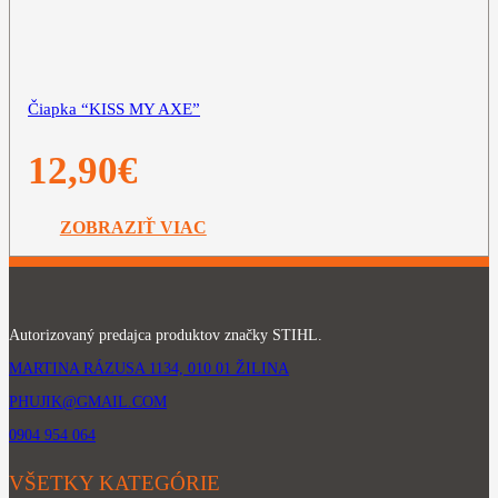
Čiapka “KISS MY AXE”
12,90
€
ZOBRAZIŤ VIAC
Autorizovaný predajca produktov značky STIHL.
MARTINA RÁZUSA 1134, 010 01 ŽILINA
PHUJIK@GMAIL.COM
0904 954 064
VŠETKY KATEGÓRIE