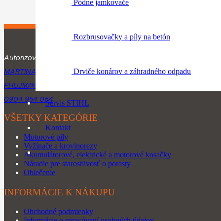
Pôdne jamkovače
Rozbrusovačky a píly na betón
Autorizovaný predajca produktov značky STIHL.
Drviče konárov a záhradného odpadu
MARTINA RÁZUSA 1134, 010 01 ŽILINA
PHUJIK@GMAIL.COM
0904 954 064
Servis STIHL
VŠETKY KATEGÓRIE
Kontakt
Motorové píly
Vyžínače a krovinorezy
Akumulátorové, elektrické a motorové kosačky
Náradie pre starostlivosť o porasty
Oblečenie
INFORMÁCIE K NÁKUPU
Obchodné podmienky
Informácie o spracúvaní osobných údajov