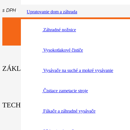
cena
cena
bola:
je:
s DPH
Upratovanie dom a záhrada
59,90€.
35,90€.
Záhradné nožnice
Vysokotlakové čističe
ZÁKLADNÉ INFORMÁCIE / PARAMETRE
Vysávače na suché a mokré vysávanie
Čistiace zametacie stroje
TECHNICKÉ ÚDAJE:
Fúkače a záhradné vysávače