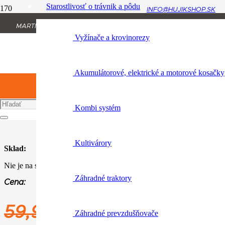
Starostlivosť o trávnik a pôdu
INFO@HUJIKSHOP.SK
Úvod
MARTINA RÁZUSA 1134/13, 010 01 ŽILINA
Produkt Variant
Vyžínače a krovinorezy
+421 904 954 064
modrá
modrá
Akumulátorové, elektrické a motorové kosačky
Katalógové číslo:
0420 600 03
Kombi systém
Kultivárory
Sklad:
Nie je na sklade
Záhradné traktory
Cena:
Pôvodná
Aktuálna
59,90
€
35,90
€
Záhradné prevzdušňovače